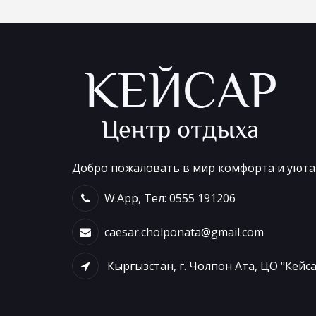
Добро пожаловать в мир комфорта и уюта 
W.App, Тел: 0555 191206
caesar.cholponata@gmail.com
Кыргызстан, г. Чолпон Ата, ЦО "Кейс