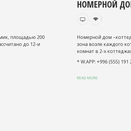
НОМЕРНОЙ Д
омик, площадью 200
Номерной дом –коттед
ссчитано до 12-и
зона возле каждого ко
комнат в 2-х коттеджах
*
W.APP: +996 (555) 191 
READ MORE