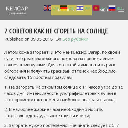
EN
DE
IW
KY
RU
МЕНЮ
БРОНИРОВАТЬ
7 СОВЕТОВ КАК НЕ СГОРЕТЬ НА СОЛНЦЕ
Published on
09.05.2018
On
Без рубрики
Летом кожа загорает, и это неизбежно. Загар, по своей
сути, это реакция кожного покрова на повреждение
солнечными лучами. Для того чтобы уменьшить риск
обгорания и получить красивый оттенок необходимо
следовать 15 простым правилам.
1. Не загорать на открытом солнце с 11 часов утра до 15
часов дня. Интенсивность ультрафиолетовых лучей в
этот промежуток времени наиболее опасна и высока;
2. В наиболее жаркие часы необходимо носить
закрытую одежду, а также шляпы и очки;
3. Загорать нужно постепенно. Начинать следует с 5-7